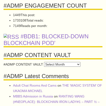
#ADMP ENGAGEMENT COUNT
1449
This post:
1733108
Total reads:
7149
Reads per month:
#BDB1: BLOCKED-DOWN
BLOCKCHAIN POD’
#ADMP CONTENT VAULT
#ADMP CONTENT VAULT
#ADMP Latest Comments
Adult Chat Rooms And Cams
on
THE ‘MAGIC SYSTEM’ OF
UKAOMA MICHAEL
MBBS Admission in Russia
on
RANTING WANG
(#NEOPLACE): BLOCKCHAIN IRON LADY#1 – PART ½ –