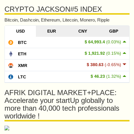
CRYPTO JACKSON#5 INDEX
Bitcoin, Dashcoin, Ethereum, Litecoin, Monero, Ripple
USD
EUR
CNY
GBP
$ 64,993.4
(0.03%)
BTC
$ 1,921.92
(0.15%)
ETH
$ 380.63
(-0.65%)
XMR
$ 46.23
(1.32%)
LTC
AFRIK DIGITAL MARKET+PLACE:
Accelerate your startUp globally to
more than 40,000 tech professionals
worldwide !