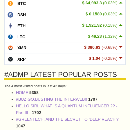
$ 64,993.3
(0.03%)
BTC
$ 0.1580
(0.03%)
DSH
$ 1,921.92
(0.15%)
ETH
$ 46.23
(1.32%)
LTC
$ 380.63
(-0.65%)
XMR
$ 1.04
(-0.25%)
XRP
#ADMP LATEST POPULAR POSTS
The 4 most visited posts in last 42 days:
HOME
5358
#BUZIGO:BUSTING THE INTERWEB!!
1707
HELLO SIRI, WHAT IS A QUANTUM INFLUENCER ?? -
Part III -
1702
#GREENTECH, AND THE SECRET TO ‘DEEP REACH’?
1047