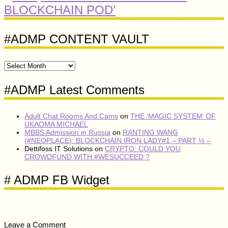
BLOCKCHAIN POD’
#ADMP CONTENT VAULT
#ADMP
CONTENT
VAULT
#ADMP Latest Comments
Adult Chat Rooms And Cams
on
THE ‘MAGIC SYSTEM’ OF
UKAOMA MICHAEL
MBBS Admission in Russia
on
RANTING WANG
(#NEOPLACE): BLOCKCHAIN IRON LADY#1 – PART ½ –
Dettifoss IT Solutions
on
CRYPTO: COULD YOU
CROWDFUND WITH #WESUCCEED ?
# ADMP FB Widget
Leave a Comment