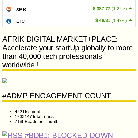
$ 387.77
(1.22%)
XMR
$ 46.31
(1.49%)
LTC
AFRIK DIGITAL MARKET+PLACE:
Accelerate your startUp globally to more
than 40,000 tech professionals
worldwide !
#ADMP ENGAGEMENT COUNT
422
This post:
1733147
Total reads:
7188
Reads per month:
#BDB1: BLOCKED-DOWN