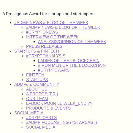
A Prestigeous Award for startups and startuppers
#ADMP NEWS & BLOG OF THE WEEK
#ADMP NEWS & BLOG OF THE WEEK
#CRYPTONEWS
INTERVIEW OF THE WEEK
ANALYSIS/OPINION OF THE WEEK
PRESS RELEASES
STARTUPS & FINTECH
#CRYPTOANALYSIS
LADIES OF THE #BLOCKCHAIN
#IRON MEN OF THE BLOCKCHAIN
#CRYPTOWARS
FINTECH
STARTUPS
ADMPers COMMUNITY
ABOUT US
A PROPOS (FR.)
OUR TEAM
E+BOOK POUR LE WEEK_END ??
PRODUCTS & EVENTS
SOCIAL MEDIA
#CRYPTOARTS
#ADMP PODCASTING (#STARCAST)
SOCIAL MEDIA