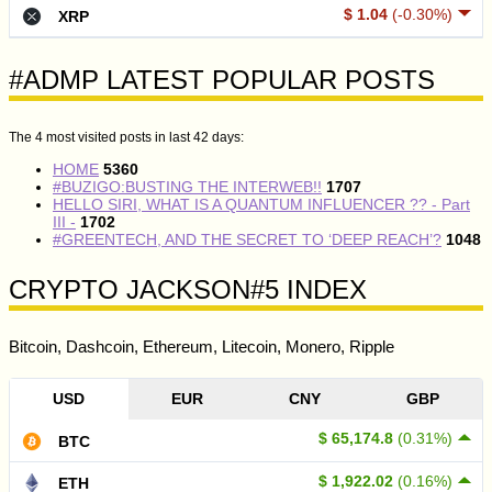
$ 1.04
(-0.30%)
XRP
#ADMP LATEST POPULAR POSTS
The 4 most visited posts in last 42 days:
HOME
5360
#BUZIGO:BUSTING THE INTERWEB!!
1707
HELLO SIRI, WHAT IS A QUANTUM INFLUENCER ?? - Part
III -
1702
#GREENTECH, AND THE SECRET TO ‘DEEP REACH’?
1048
CRYPTO JACKSON#5 INDEX
Bitcoin, Dashcoin, Ethereum, Litecoin, Monero, Ripple
USD
EUR
CNY
GBP
$ 65,174.8
(0.31%)
BTC
$ 1,922.02
(0.16%)
ETH