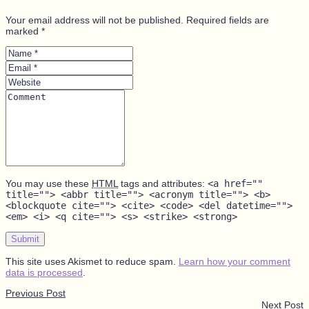
Your email address will not be published. Required fields are
marked *
Name
*
Email
*
Website
Comment
You may use these
HTML
tags and attributes:
<a href=""
title=""> <abbr title=""> <acronym title=""> <b>
<blockquote cite=""> <cite> <code> <del datetime="">
<em> <i> <q cite=""> <s> <strike> <strong>
Submit
This site uses Akismet to reduce spam.
Learn how your comment
data is processed
.
Previous Post
Next Post