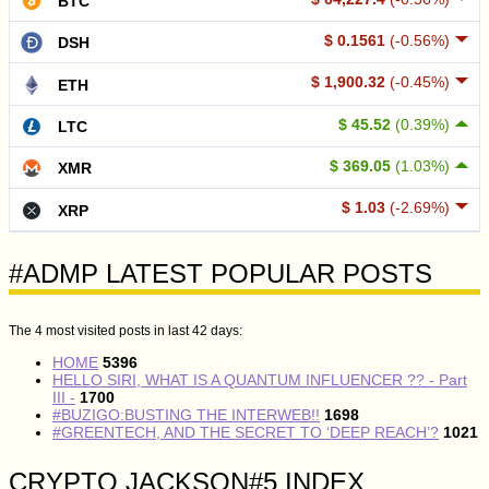
BTC
$ 0.1561
(-0.56%)
DSH
$ 1,900.32
(-0.45%)
ETH
$ 45.52
(0.39%)
LTC
$ 369.05
(1.03%)
XMR
$ 1.03
(-2.69%)
XRP
#ADMP LATEST POPULAR POSTS
The 4 most visited posts in last 42 days:
HOME
5396
HELLO SIRI, WHAT IS A QUANTUM INFLUENCER ?? - Part
III -
1700
#BUZIGO:BUSTING THE INTERWEB!!
1698
#GREENTECH, AND THE SECRET TO ‘DEEP REACH’?
1021
CRYPTO JACKSON#5 INDEX