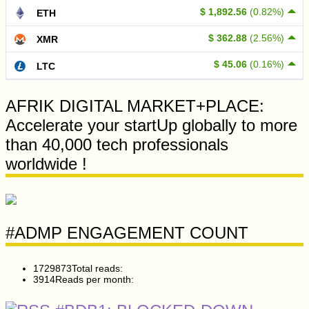
$ 1,892.56
(0.82%)
ETH
$ 362.88
(2.56%)
XMR
$ 45.06
(0.16%)
LTC
AFRIK DIGITAL MARKET+PLACE:
Accelerate your startUp globally to more
than 40,000 tech professionals
worldwide !
#ADMP ENGAGEMENT COUNT
1729873
Total reads:
3914
Reads per month: