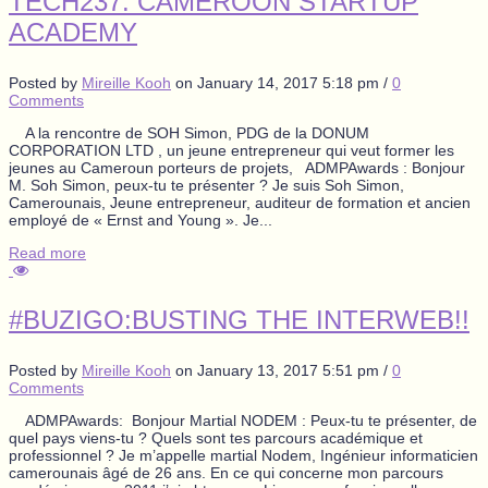
TECH237: CAMEROON STARTUP
ACADEMY
Posted by
Mireille Kooh
on
January 14, 2017 5:18 pm
/
0
Comments
A la rencontre de SOH Simon, PDG de la DONUM
CORPORATION LTD , un jeune entrepreneur qui veut former les
jeunes au Cameroun porteurs de projets, ADMPAwards : Bonjour
M. Soh Simon, peux-tu te présenter ? Je suis Soh Simon,
Camerounais, Jeune entrepreneur, auditeur de formation et ancien
employé de « Ernst and Young ». Je...
Read more
#BUZIGO:BUSTING THE INTERWEB!!
Posted by
Mireille Kooh
on
January 13, 2017 5:51 pm
/
0
Comments
ADMPAwards: Bonjour Martial NODEM : Peux-tu te présenter, de
quel pays viens-tu ? Quels sont tes parcours académique et
professionnel ? Je m’appelle martial Nodem, Ingénieur informaticien
camerounais âgé de 26 ans. En ce qui concerne mon parcours