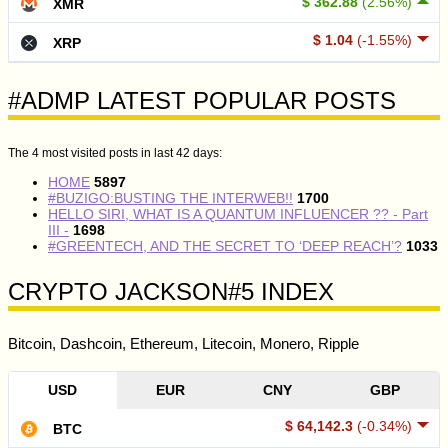
$ 362.88
(2.56%)
XMR
$ 1.04
(-1.55%)
XRP
#ADMP LATEST POPULAR POSTS
The 4 most visited posts in last 42 days:
HOME
5897
#BUZIGO:BUSTING THE INTERWEB!!
1700
HELLO SIRI, WHAT IS A QUANTUM INFLUENCER ?? - Part
III -
1698
#GREENTECH, AND THE SECRET TO ‘DEEP REACH’?
1033
CRYPTO JACKSON#5 INDEX
Bitcoin, Dashcoin, Ethereum, Litecoin, Monero, Ripple
USD
EUR
CNY
GBP
$ 64,142.3
(-0.34%)
BTC