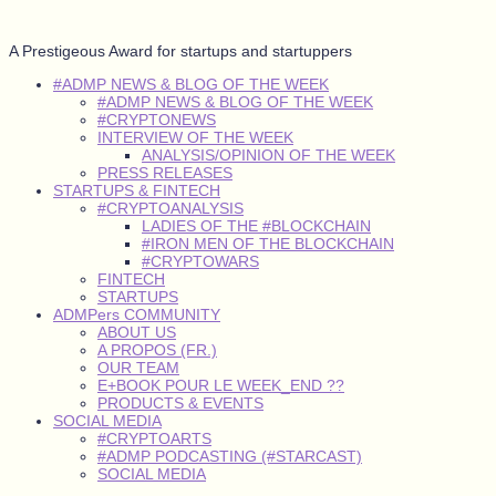
A Prestigeous Award for startups and startuppers
#ADMP NEWS & BLOG OF THE WEEK
#ADMP NEWS & BLOG OF THE WEEK
#CRYPTONEWS
INTERVIEW OF THE WEEK
ANALYSIS/OPINION OF THE WEEK
PRESS RELEASES
STARTUPS & FINTECH
#CRYPTOANALYSIS
LADIES OF THE #BLOCKCHAIN
#IRON MEN OF THE BLOCKCHAIN
#CRYPTOWARS
FINTECH
STARTUPS
ADMPers COMMUNITY
ABOUT US
A PROPOS (FR.)
OUR TEAM
E+BOOK POUR LE WEEK_END ??
PRODUCTS & EVENTS
SOCIAL MEDIA
#CRYPTOARTS
#ADMP PODCASTING (#STARCAST)
SOCIAL MEDIA