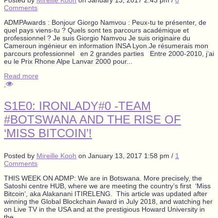
Comments
ADMPAwards : Bonjour Giorgo Namvou : Peux-tu te présenter, de
quel pays viens-tu ? Quels sont tes parcours académique et
professionnel ? Je suis Giorgio Namvou Je suis originaire du
Cameroun ingénieur en information INSA Lyon.Je résumerais mon
parcours professionnel en 2 grandes parties Entre 2000-2010, j’ai
eu le Prix Rhone Alpe Lanvar 2000 pour...
Read more
S1E0: IRONLADY#0 -TEAM
#BOTSWANA AND THE RISE OF
‘MISS BITCOIN’!
Posted by
Mireille Kooh
on
January 13, 2017 1:58 pm
/
1
Comments
THIS WEEK ON ADMP: We are in Botswana. More precisely, the
Satoshi centre HUB, where we are meeting the country’s first ‘Miss
Bitcoin‘, aka Alakanani ITIRELENG. This article was updated after
winning the Global Blockchain Award in July 2018, and watching her
on Live TV in the USA and at the prestigious Howard University in
the...