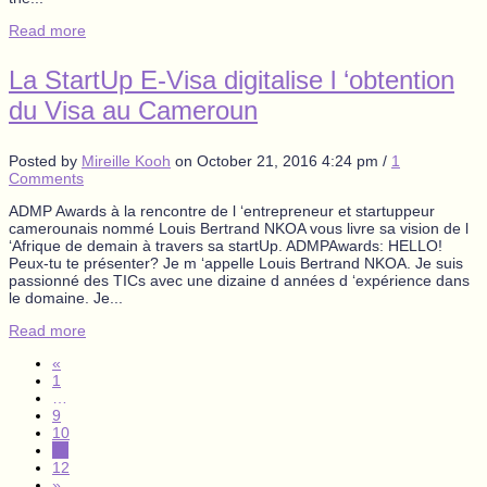
Read more
La StartUp E-Visa digitalise l ‘obtention
du Visa au Cameroun
Posted by
Mireille Kooh
on
October 21, 2016 4:24 pm
/
1
Comments
ADMP Awards à la rencontre de l ‘entrepreneur et startuppeur
camerounais nommé Louis Bertrand NKOA vous livre sa vision de l
‘Afrique de demain à travers sa startUp. ADMPAwards: HELLO!
Peux-tu te présenter? Je m ‘appelle Louis Bertrand NKOA. Je suis
passionné des TICs avec une dizaine d années d ‘expérience dans
le domaine. Je...
Read more
«
1
…
9
10
11
12
»