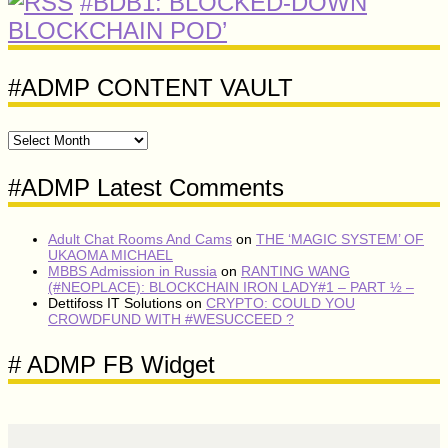
#BDB1: BLOCKED-DOWN
BLOCKCHAIN POD’
#ADMP CONTENT VAULT
#ADMP
CONTENT
VAULT
#ADMP Latest Comments
Adult Chat Rooms And Cams
on
THE ‘MAGIC SYSTEM’ OF
UKAOMA MICHAEL
MBBS Admission in Russia
on
RANTING WANG
(#NEOPLACE): BLOCKCHAIN IRON LADY#1 – PART ½ –
Dettifoss IT Solutions
on
CRYPTO: COULD YOU
CROWDFUND WITH #WESUCCEED ?
# ADMP FB Widget