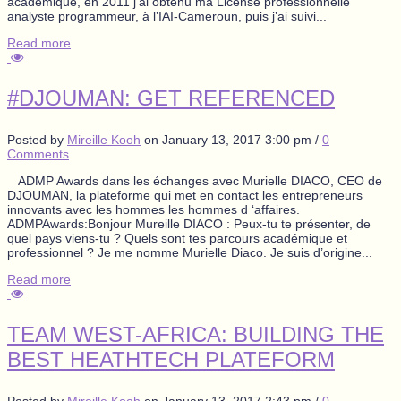
académique, en 2011 j’ai obtenu ma License professionnelle
analyste programmeur, à l’IAI-Cameroun, puis j’ai suivi...
Read more
#DJOUMAN: GET REFERENCED
Posted by
Mireille Kooh
on
January 13, 2017 3:00 pm
/
0
Comments
ADMP Awards dans les échanges avec Murielle DIACO, CEO de
DJOUMAN, la plateforme qui met en contact les entrepreneurs
innovants avec les hommes les hommes d ‘affaires.
ADMPAwards:Bonjour Mureille DIACO : Peux-tu te présenter, de
quel pays viens-tu ? Quels sont tes parcours académique et
professionnel ? Je me nomme Murielle Diaco. Je suis d’origine...
Read more
TEAM WEST-AFRICA: BUILDING THE
BEST HEATHTECH PLATEFORM
Posted by
Mireille Kooh
on
January 13, 2017 2:43 pm
/
0